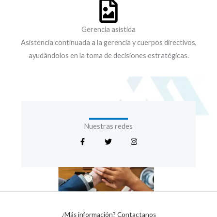
Gerencia asistida
Asistencia continuada a la gerencia y cuerpos directivos,
ayudándolos en la toma de decisiones estratégicas.
Nuestras redes
F
T
I
a
w
n
c
i
s
e
t
t
b
t
a
o
e
g
o
r
r
k
a
-
m
f
¿Más información? Contactanos