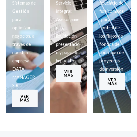
Sistemas de
Servicio
fiduciario de
Gestión
integral:
fideicomisos
para
Asesoramie
, para el
optimizar
nto,
control de
negocios, a
liquidación,
los flujos de
través de
presentació
fondos de
nuestra
n y pago de
todo tipo de
empresa
impuestos.
proyectos
DATA
de inversión
VER
MÁS
MANAGER
VER
MÁS
S.R.L.
VER
MÁS