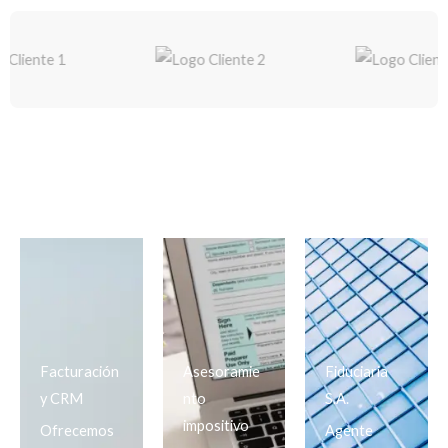
Facturación
Asesoramie
Fiduciaria
y CRM
nto
S.A.
impositivo
Ofrecemos
Agente