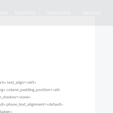
ONES
NOSOTROS
PRODUCTOS
SERVICIOS
rk» text_align=»left»
ng» column_padding_position=»all»
umn_shadow=»none»
ult» phone_text_alignment=»default»
tainer»