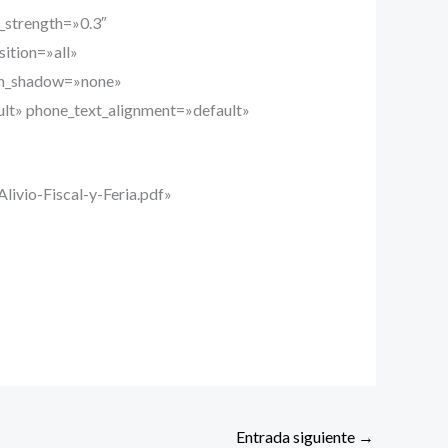
y_strength=»0.3″
ition=»all»
umn_shadow=»none»
ult» phone_text_alignment=»default»
ivio-Fiscal-y-Feria.pdf»
Entrada siguiente
→