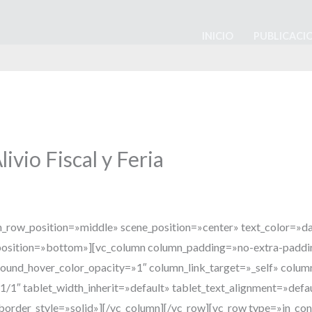
INICIO
PUBLICACI
ivio Fiscal y Feria
en_row_position=»middle» scene_position=»center» text_color=»da
_position=»bottom»][vc_column column_padding=»no-extra-paddi
ound_hover_color_opacity=»1″ column_link_target=»_self» col
1″ tablet_width_inherit=»default» tablet_text_alignment=»defa
rder_style=»solid»][/vc_column][/vc_row][vc_row type=»in_con