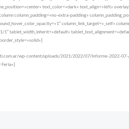
ne_position=»center» text_color=»dark» text_align=»left» overla
_column column_padding=»no-extra-padding» column_padding_pos
ound_hover_color_opacity=»1″ column_link_target=»_self» col
1″ tablet_width_inherit=»default» tablet_text_alignment=»defa
order_style=»solid»]
ti.com.ar/wp-content/uploads/2021/2022/07/Informe-2022-07-Al
 Feria»]