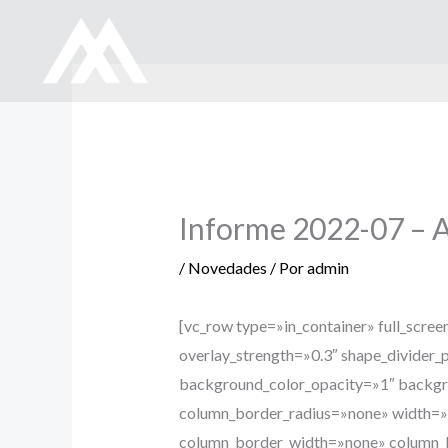
Ir
al
contenido
Informe 2022-07 – Al
/
Novedades
/ Por
admin
[vc_row type=»in_container» full_scre
overlay_strength=»0.3″ shape_divider
background_color_opacity=»1″ backgr
column_border_radius=»none» width=»1/
column_border_width=»none» column_bo