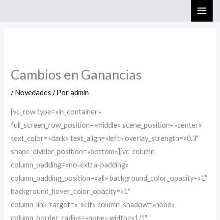
Ir
al
contenido
Cambios en Ganancias
/
Novedades
/ Por
admin
[vc_row type=»in_container»
full_screen_row_position=»middle» scene_position=»center»
text_color=»dark» text_align=»left» overlay_strength=»0.3″
shape_divider_position=»bottom»][vc_column
column_padding=»no-extra-padding»
column_padding_position=»all» background_color_opacity=»1″
background_hover_color_opacity=»1″
column_link_target=»_self» column_shadow=»none»
column_border_radius=»none» width=»1/1″