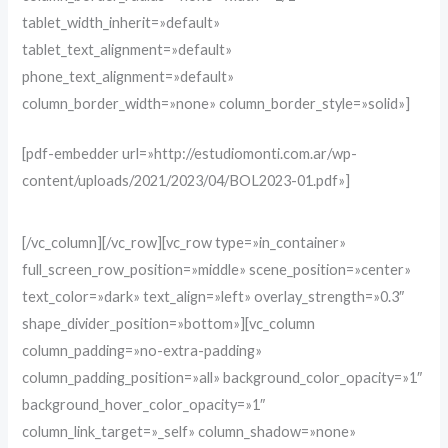
tablet_width_inherit=»default»
tablet_text_alignment=»default»
phone_text_alignment=»default»
column_border_width=»none» column_border_style=»solid»]
[pdf-embedder url=»http://estudiomonti.com.ar/wp-
content/uploads/2021/2023/04/BOL2023-01.pdf»]
[/vc_column][/vc_row][vc_row type=»in_container»
full_screen_row_position=»middle» scene_position=»center»
text_color=»dark» text_align=»left» overlay_strength=»0.3″
shape_divider_position=»bottom»][vc_column
column_padding=»no-extra-padding»
column_padding_position=»all» background_color_opacity=»1″
background_hover_color_opacity=»1″
column_link_target=»_self» column_shadow=»none»