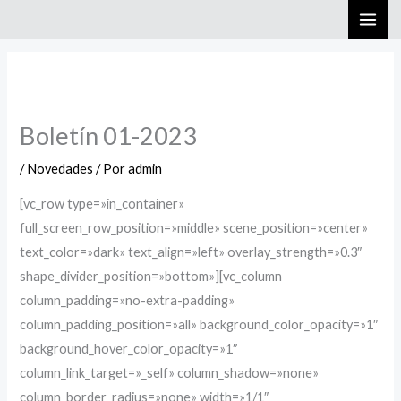
Ir
al
contenido
Boletín 01-2023
/
Novedades
/ Por
admin
[vc_row type=»in_container»
full_screen_row_position=»middle» scene_position=»center»
text_color=»dark» text_align=»left» overlay_strength=»0.3″
shape_divider_position=»bottom»][vc_column
column_padding=»no-extra-padding»
column_padding_position=»all» background_color_opacity=»1″
background_hover_color_opacity=»1″
column_link_target=»_self» column_shadow=»none»
column_border_radius=»none» width=»1/1″