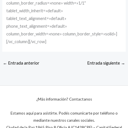
column_border_radius=»none» width=»1/1″
tablet_width_inherit=»default»
tablet_text_alignment=»default»
phone_text_alignment=»default»
column_border_width=»none» column_border_style=»solid»]
[/vc_column][/vc_row]
←
Entrada anterior
Entrada siguiente
→
¿Más información? Contactanos
Estamos aquí para asistirte. Podés comunicarte por teléfono o
mediante nuestros canales sociales.
Ciudad de la Paz 1965 Piso 8 Oficia A (C1428CPE) – Capital Federal